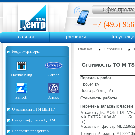
ТТМ Центр
+7 (495) 956
Главная
Грузовики
Полуприц
+7 (495)
Главная
Страницы
Рефрижераторы
Стоимость ТО MITSU
Thermo King
Carrier
Перечень работ
Пробег, км.
Всего работы, н/ч
Zanotti
Элинж
Стоимость работы
Перечень запасных частей
О компании ТТМ ЦЕНТР
Масло в ДВС MOBIL DELVAC
MX EXTRA 10 W 40 (9
Сендвич-фургоны ЦТТМ
л.)
Масляный фильтр МЕ22853
Перевозка продуктов
Топливный фильтр МЕ222135