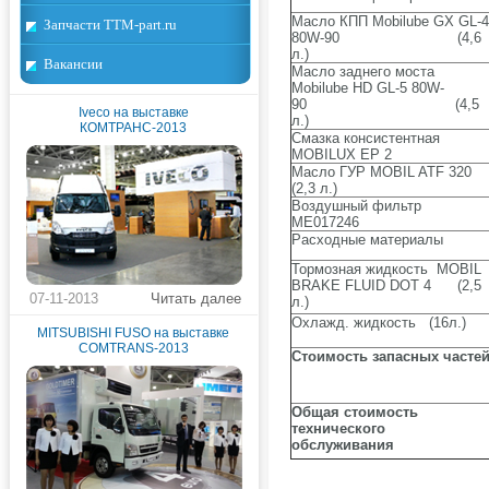
Масло КПП Mobilube GX GL-4
Запчасти TTM-part.ru
80W-90 (4,6
л.)
Вакансии
Масло заднего моста
Mobilube HD GL-5 80W-
90 (4,5
Iveco на выставке
л.)
КОМТРАНС-2013
Смазка консистентная
MOBILUX EP 2
Масло ГУР MOBIL ATF 320
(2,3 л.)
Воздушный фильтр
МЕ017246
Расходные материалы
Тормозная жидкость MOBIL
BRAKE FLUID DOT 4 (2,5
07-11-2013
Читать далее
л.)
Охлажд. жидкость (16л.)
MITSUBISHI FUSO на выставке
COMTRANS-2013
Стоимость запасных часте
Общая стоимость
технического
обслуживания