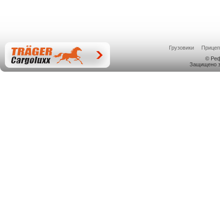
Грузовики
Прице
© Ре
Защищено з