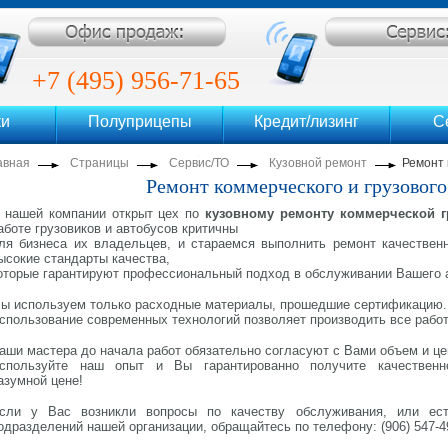
ентр
+7 (495) 956-71-65
ки
Полуприцепы
Кредит/лизинг
С
+7 (495) 956-71-69
авная
Страницы
Сервис/ТО
Кузовной ремонт
Ремонт 
Ремонт коммерческого и грузового
 нашей компании открыт цех по
кузовному ремонту коммерческой г
аботе грузовиков и автобусов критичны
ля бизнеса их владельцев, и стараемся выполнить ремонт качественн
ысокие стандарты качества,
оторые гарантируют профессиональный подход в обслуживании Вашего 
ы используем только расходные материалы, прошедшие сертификацию.
спользование современных технологий позволяет производить все рабо
аши мастера до начала работ обязательно согласуют с Вами объем и це
спользуйте наш опыт и Вы гарантированно получите качествен
азумной цене!
сли у Вас возникли вопросы по качеству обслуживания, или ес
одразделений нашей организации, обращайтесь по телефону: (906) 547-49