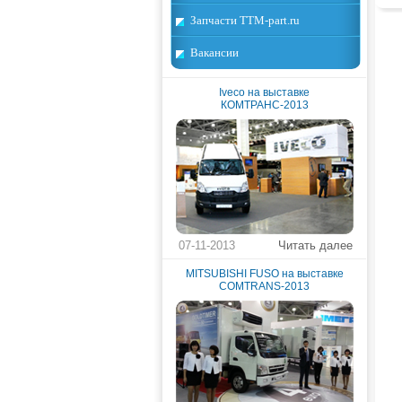
Запчасти TTM-part.ru
Вакансии
Iveco на выставке
КОМТРАНС-2013
07-11-2013
Читать далее
MITSUBISHI FUSO на выставке
COMTRANS-2013