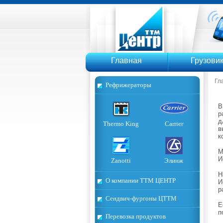
ТТМ Ц
Главная
Грузови
Гл
Рефрижераторы
В
р
д
Thermo King
Carrier
в
к
М
И
Zanotti
Элинж
Н
О компании ТТМ ЦЕНТР
И
р
Сендвич-фургоны ЦТТМ
Е
п
Перевозка продуктов