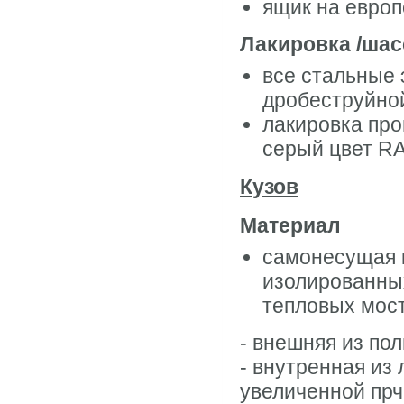
ящик на евро
Лакировка /шас
все стальные
дробеструйной
лакировка про
серый цвет R
Кузов
Материал
самонесущая к
изолированны
тепловых мост
- внешняя из по
- внутренная из
увеличенной прч