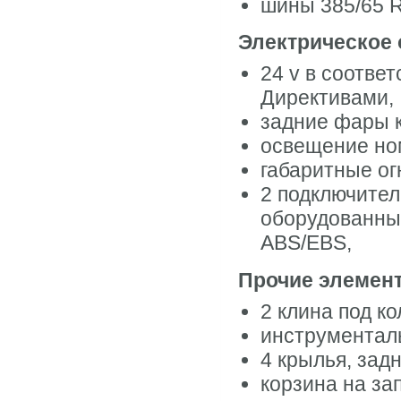
шины 385/65 R 
Электрическое
24 v в соотве
Директивами,
задние фары 
освещение но
габаритные ог
2 подключител
оборудованные
ABS/EBS,
Прочие элемен
2 клина под к
инструментал
4 крылья, зад
корзина на за