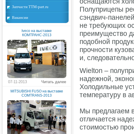
оснащаются холо
Запчасти TTM-part.ru
Полуприцепы ре
сэндвич-панелей
Вакансии
не требующих ос
Iveco на выставке
преимущество д
КОМТРАНС-2013
подобной продук
прочности кузов
и, следовательн
Wielton – полу
надежной, эконо
07-11-2013
Читать далее
Холодильные ус
MITSUBISHI FUSO на выставке
температуру в а
COMTRANS-2013
Мы предлагаем в
отличается наде
стоимостью про