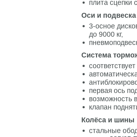
плита сцепки 
Оси и подвеска
3-осное диско
до 9000 кг,
пневмоподвес
Система тормо
соответствуе
автоматическа
антиблокиров
первая ось по
возможность в
клапан поднят
Колёса и шины
стальные обод