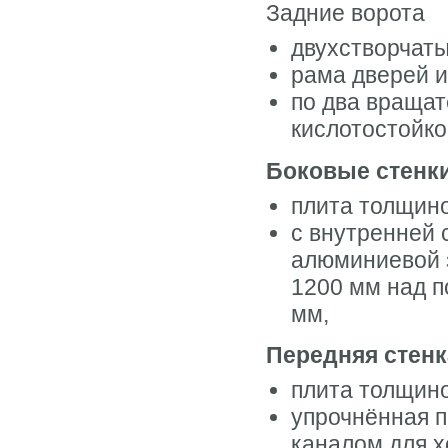
Задние ворота
двухстворчаты
рама дверей и
по два вращат
кислотостойко
Боковые стенк
плита толщин
с внутренней
алюминиевой 
1200 мм над п
мм,
Передняя стенк
плита толщино
упрочнённая п
каналом для х