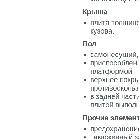
Крыша
плита толщин
кузова,
Пол
самонесущий,
приспособлен 
платформой
верхнее покры
противосколь
в задней част
плитой выполн
Прочие элемен
предохранение
таможенный з