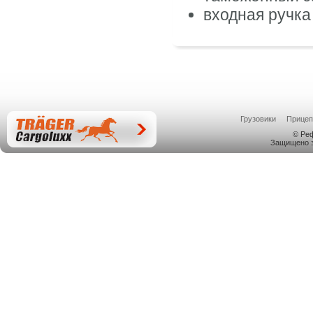
входная ручка
Грузовики
Прице
© Ре
Защищено з