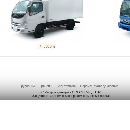
г/п 5000 кг
Грузовики
Прицепы
Спецтехника
Сервис/Техобслуживание
© Рефрижераторы - ООО "ТТМ.ЦЕНТР"
Защищено законом об авторском и смежных правах