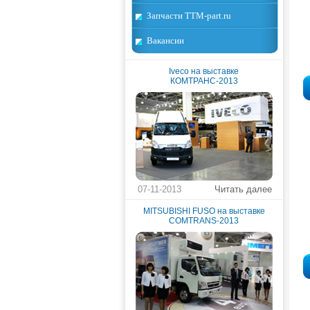
Запчасти TTM-part.ru
Вакансии
Iveco на выставке
КОМТРАНС-2013
07-11-2013
Читать далее
MITSUBISHI FUSO на выставке
COMTRANS-2013