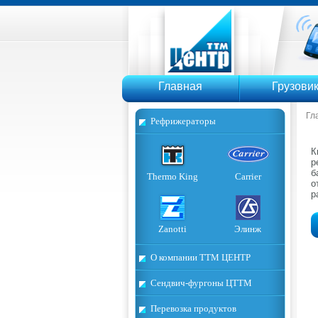
ТТМ Ц
Главная
Грузови
Гл
Рефрижераторы
К
р
б
Thermo King
Carrier
о
р
Zanotti
Элинж
О компании ТТМ ЦЕНТР
Сендвич-фургоны ЦТТМ
Перевозка продуктов