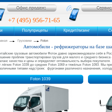
ентр
+7 (495) 956-71-65
ки
Полуприцепы
Кредит/лизинг
С
+7 (495) 956-71-69
авная
Грузовики
Foton
Автомобили - рефрижераторы на базе ша
итайские грузовые автомобили Фотон давно зарекомендовали себя в Рос
ешение проблем транспортировки грузов для малого и среднего бизнеса 
аланс качества и цены и определяет оптимальность выбора покупателя
т лёгких Foton 1039 до средних Foton 1069 и тяжёлых Foton 1093. Мы п
азличными типами надстроек: фургонами различного назначения, холо
Foton 1039