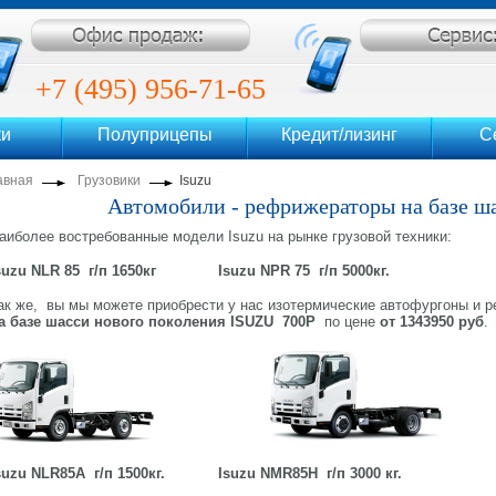
ентр
+7 (495) 956-71-65
ки
Полуприцепы
Кредит/лизинг
С
+7 (495) 956-71-69
авная
Грузовики
Isuzu
Автомобили - рефрижераторы на базе ша
аиболее востребованные модели Isuzu на рынке грузовой техники:
suzu NLR 85 г/п 1650кг
Isuzu NPR 75 г/п 5000кг.
ак же, вы мы можете приобрести у нас изотермические автофургоны и 
а
базе шасси нового поколения
ISUZU 700Р
по цене
от 1343950 руб
.
suzu NLR85A г/п 1500кг.
Isuzu NMR85H г/п 3000 кг.