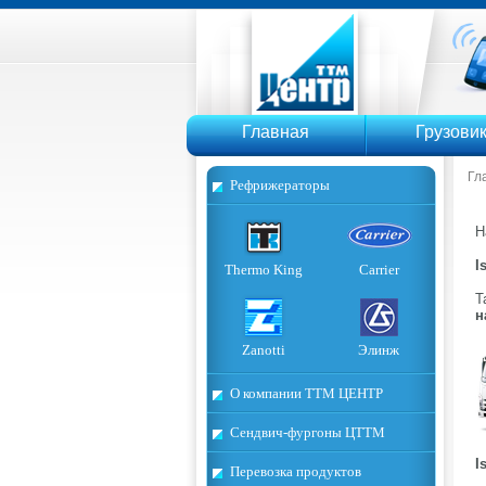
ТТМ Ц
Главная
Грузови
Гл
Рефрижераторы
Н
I
Thermo King
Carrier
Т
н
Zanotti
Элинж
О компании ТТМ ЦЕНТР
Сендвич-фургоны ЦТТМ
I
Перевозка продуктов