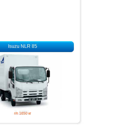
Isuzu NLR 85
г/п 1650 кг