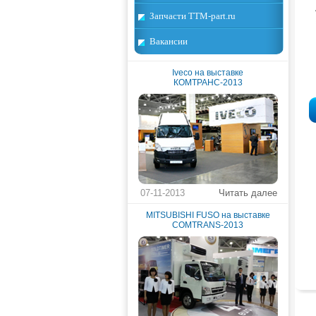
Запчасти TTM-part.ru
Вакансии
I
Iveco на выставке
КОМТРАНС-2013
07-11-2013
Читать далее
MITSUBISHI FUSO на выставке
COMTRANS-2013