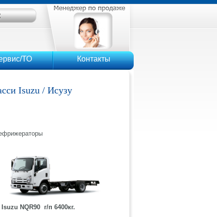
ервис/ТО
Контакты
сси Isuzu / Исузу
рефрижераторы
Isuzu NQR90 г/п 6400кг.