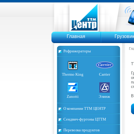
ТТМ Ц
Главная
Грузови
Гл
Рефрижераторы
Т
Г
Thermo King
Carrier
о
п
с
В
Zanotti
Элинж
О компании ТТМ ЦЕНТР
Сендвич-фургоны ЦТТМ
Перевозка продуктов