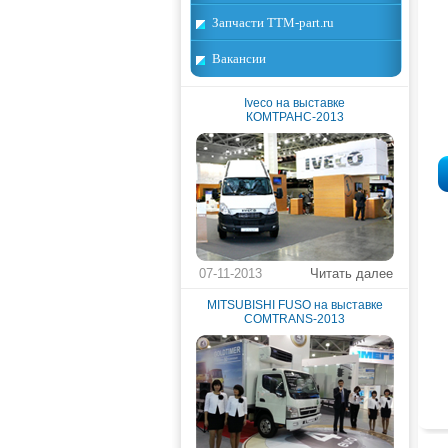
Запчасти TTM-part.ru
Вакансии
Iveco на выставке
КОМТРАНС-2013
07-11-2013
Читать далее
MITSUBISHI FUSO на выставке
COMTRANS-2013