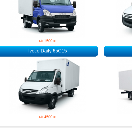
г/п 1500 кг
Iveco Daily 65C15
г/п 4500 кг