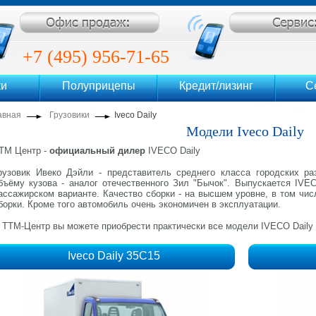
ентр
+7 (495) 956-71-65
ки
Полуприцепы
Кредит/лизинг
С
+7 (495) 956-71-69
авная
Грузовики
Iveco Daily
Модели Iveco Daily
ТМ Центр -
официальный дилер
IVECO Daily
рузовик Ивеко Дэйли - представитель среднего класса городских р
бъёму кузова - аналог отечественного Зил "Бычок". Выпускается IVE
ассажирском варианте. Качество сборки - на высшем уровне, в том чи
борки. Кроме того автомобиль очень экономичен в эксплуатации.
 ТТМ-Центр вы можете приобрести практически все модели IVECO Daily
Iveco Daily 35C15