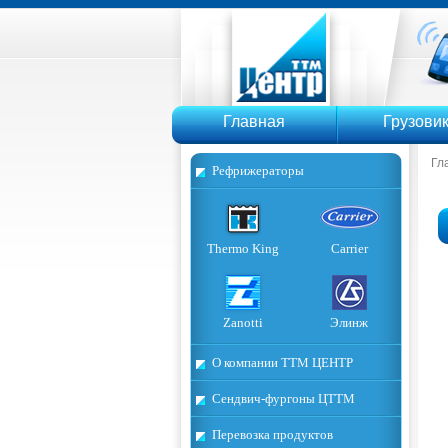
ТТМ Ц
Главная
Грузови
Гл
Рефрижераторы
Thermo King
Carrier
Zanotti
Элинж
О компании ТТМ ЦЕНТР
Сендвич-фургоны ЦТТМ
Перевозка продуктов