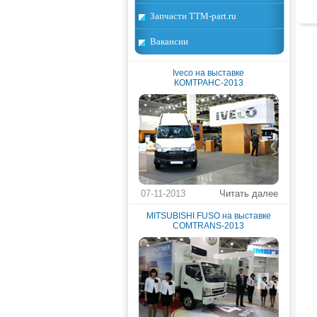
Запчасти TTM-part.ru
Вакансии
Iveco на выставке
КОМТРАНС-2013
07-11-2013
Читать далее
MITSUBISHI FUSO на выставке
COMTRANS-2013