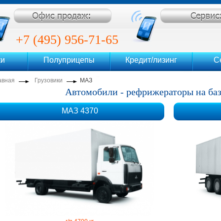
ентр
+7 (495) 956-71-65
ки
Полуприцепы
Кредит/лизинг
С
+7 (495) 956-71-69
авная
Грузовики
МАЗ
Автомобили - рефрижераторы на ба
МАЗ 4370