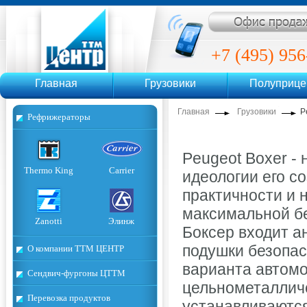
ТТМ Центр
+7 (495) 956
Главная
Грузовики
Полуприц
+7 (495)
Главная
Грузовики
P
Рефрижераторы
Peugeot Boxer - 
Thermo King
Carrier
идеологии его с
практичности и н
максимальной б
Zanotti
Элинж
Боксер входит а
подушки безопас
О компании ТТМ ЦЕНТР
варианта автомо
Сендвич-фургоны ЦТТМ
цельнометаллич
Перевозка продуктов
устанавливаются