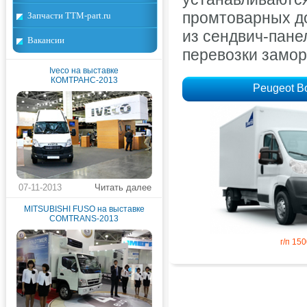
промтоварных д
Запчасти TTM-part.ru
из сендвич-пане
Вакансии
перевозки замор
Iveco на выставке
КОМТРАНС-2013
Peugeot B
07-11-2013
Читать далее
MITSUBISHI FUSO на выставке
COMTRANS-2013
г/п 150